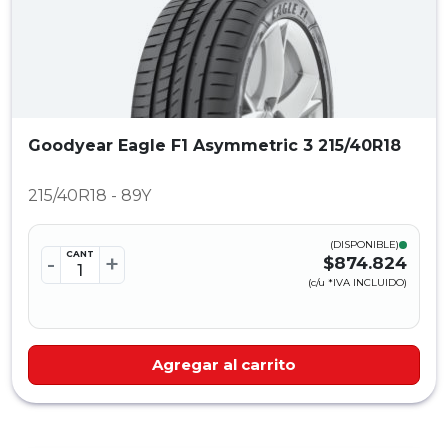
Goodyear Eagle F1 Asymmetric 3 215/40R18
215/40R18 - 89Y
(DISPONIBLE)
CANT
-
+
$874.824
(c/u *IVA INCLUIDO)
Agregar al carrito