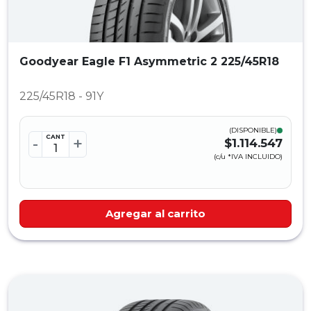
Goodyear Eagle F1 Asymmetric 2 225/45R18
225/45R18 - 91Y
(DISPONIBLE)
CANT
-
+
$1.114.547
(c/u *IVA INCLUIDO)
Agregar al carrito