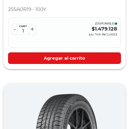
255/40R19 - 100Y
(DISPONIBLE)
CANT
-
+
$1.479.128
(c/u *IVA INCLUIDO)
Agregar al carrito