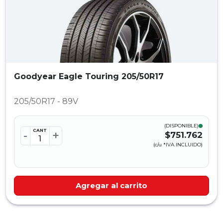
Goodyear Eagle Touring 205/50R17
205/50R17 - 89V
(DISPONIBLE)
CANT
-
+
$751.762
(c/u *IVA INCLUIDO)
Agregar al carrito