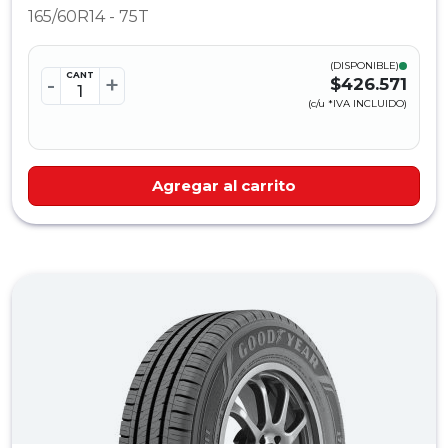
165/60R14 - 75T
(DISPONIBLE)
CANT
-
+
$426.571
(c/u *IVA INCLUIDO)
Agregar al carrito