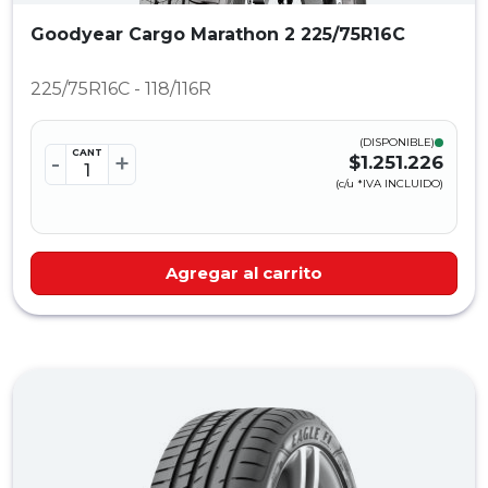
Goodyear Cargo Marathon 2 225/75R16C
225/75R16C - 118/116R
(DISPONIBLE)
CANT
-
+
$1.251.226
(c/u *IVA INCLUIDO)
Agregar al carrito