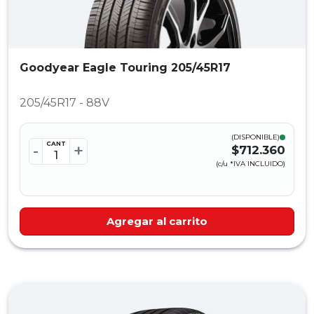
Goodyear Eagle Touring 205/45R17
205/45R17 - 88V
(DISPONIBLE)
CANT
-
+
$712.360
(c/u *IVA INCLUIDO)
Agregar al carrito