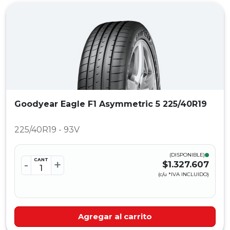
Goodyear Eagle F1 Asymmetric 5 225/40R19
225/40R19 - 93V
(DISPONIBLE)
CANT
-
+
$1.327.607
(c/u *IVA INCLUIDO)
Agregar al carrito