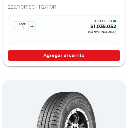
225/70R15C - 112/110R
(DISPONIBLE)
CANT
-
+
$1.035.052
(c/u *IVA INCLUIDO)
Agregar al carrito