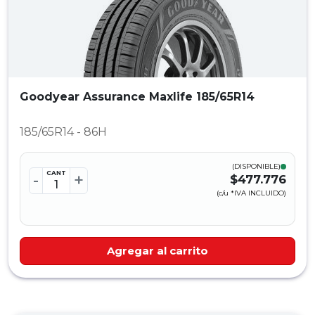
Goodyear Assurance Maxlife 185/65R14
185/65R14 - 86H
(DISPONIBLE)
CANT
-
+
$477.776
(c/u *IVA INCLUIDO)
Agregar al carrito