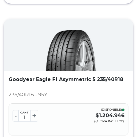
Goodyear Eagle F1 Asymmetric 5 235/40R18
235/40R18 - 95Y
(DISPONIBLE)
CANT
-
+
$1.204.946
(c/u *IVA INCLUIDO)