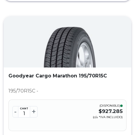
Goodyear Cargo Marathon 195/70R15C
195/70R15C -
(DISPONIBLE)
CANT
-
+
$927.285
(c/u *IVA INCLUIDO)