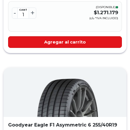
(DISPONIBLE)
CANT
-
+
$1.271.179
(c/u *IVA INCLUIDO)
Agregar al carrito
Goodyear Eagle F1 Asymmetric 6 255/40R19