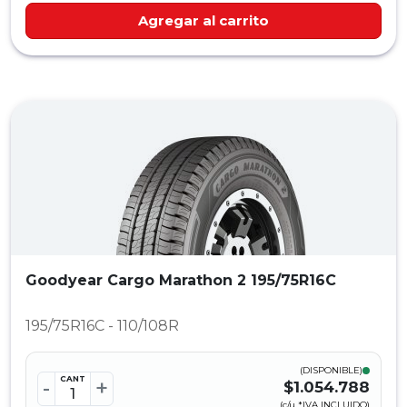
Agregar al carrito
Goodyear Cargo Marathon 2 195/75R16C
195/75R16C - 110/108R
(DISPONIBLE)
CANT
-
+
$1.054.788
(c/u *IVA INCLUIDO)