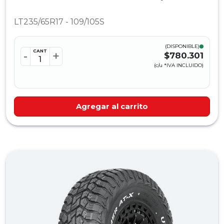
LT235/65R17 - 109/105S
(DISPONIBLE)
CANT
-
+
$780.301
(c/u *IVA INCLUIDO)
Agregar al carrito